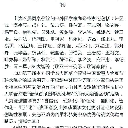
阳》
出席本届圆桌会议的中外国学家和企业家还包括：朱昱
诚、李生亮、赵广礼、范吉庆、孙伟豪、王志刚、金玄仵、
杨于良、焦敬先、吴建斌、黄楚峻、李沐晓、姚建光、魏三
虚、吴罗法、薛朝阳、申祖家、杨永刚、陈杰、潘上九、李
易衡、马亚顺、王梓旭、张厚金、毛小利、刘红江、郭丹
丹、张华磊、杨其伟、鲍国金、张伯荣、王春祐、王习文、
叶亦样、姬莘颐、杨洪江、陈仲寅、李名扬、商正忠、李德
胜、匡三军、林大智等（敬不一一公示，敬请谅解）。
2025
第三届中外国学名人圆桌会议暨中国智慧人物春节
联欢晚会的成功召开，不仅给中外国学家和企业家们搭建了
个相互学习与交流合作的平台，而且首次邀请宇树科技机器
人联合打造“全球首场国学文化与
AI
机器人融合互动”活动，
大力促进国学更加“自信化、创新化、价值化、国际化、合
作化、生活化”，真正意义上推动国学文化的创造性转化和
创新性发展，矢志不渝为传承和弘扬中华优秀传统文化建言
献策，贡献力量！