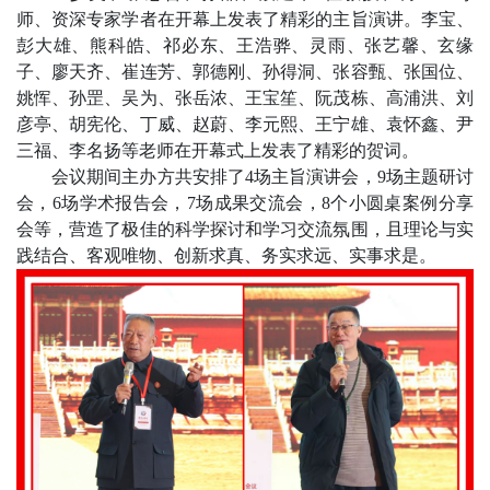
师、资深专家学者在开幕上发表了精彩的主旨演讲。李宝、
彭大雄、熊科皓、祁必东、王浩骅、灵雨、张艺馨、玄缘
子、廖天齐、崔连芳、郭德刚、孙得洞、张容甄、张国位、
姚恽、孙罡、吴为、张岳浓、王宝笙、阮茂栋、高浦洪、刘
彦亭、胡宪伦、丁威、赵蔚、李元熙、王宁雄、袁怀鑫、尹
三福、李名扬等老师在开幕式上发表了精彩的贺词。
会议期间主办方共安排了
4
场主旨演讲会，
9
场主题研讨
会，
6
场学术报告会，
7
场成果交流会，
8
个小圆桌案例分享
会等，营造了极佳的科学探讨和学习交流氛围，且理论与实
践结合、客观唯物、创新求真、务实求远、实事求是。