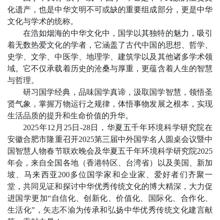
化遗产，也是中华文明不可或缺的重要组成部分，更是中华
文化与学术的统称。
在浩如烟海的中华文化中，国学以其独特的魅力，吸引
着无数热爱文化的学者，它涵盖了古代中国的思想、哲学、
史学、文学、中医学、地理学、建筑学以及其他诸多学术领
域。它不仅承载着历史的沧桑与厚重，更蕴含着人生的智慧
与哲理。
研习国学经典，品味国学真谛，汲取国学智慧，领悟圣
贤气象，掌握万物运行之规律，体悟事物发展之根本，实现
生活品质的提升和生命价值的升华。
2025
年
12
月
25
日
-28
日，华夏五千年环境科学研究院在
安徽合肥市隆重召开
2025
第三届中外国学名人圆桌会议暨中
国智慧人物春节联欢晚会及华夏五千年环境科学研究院
2025
年会，来自全国各地（香港特区、台湾省）以及美国、新加
坡、马来西亚
200
多位国学家和企业家、爱好者们齐聚一
堂，共同见证和探讨中华优秀传统文化的博大精深，大力促
进国学更加“自信化、创新化、价值化、国际化、合作化、
生活化”，矢志不渝为传承和弘扬中华优秀传统文化建言献