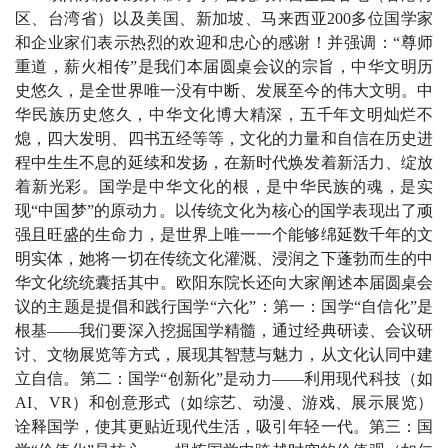
区、台湾省）以及美国、新加坡、马来西亚
200
多位国学家
和企业家们表示热烈的欢迎和忠心的感谢！并强调：“尊师
重道，薪火相传”是我们本届圆桌会议的宗旨，中华文明历
史悠久，是全世界唯一没有中断、发展至今的伟大文明。中
华民族历史悠久，中华文化博大精深，五千年文明灿烂不
熄，四大发明、四书五经等等，文化的力量和自信在历史进
程中生生不息的延续和发扬，在新时代焕发着新活力、绽放
着新光彩。国学是中华文化的根，是中华民族的魂，是实
现“中国梦”的原动力。以传统文化为核心的国学表现出了顽
强且旺盛的生命力，是世界上唯一一个能够绵延数千年的文
明实体，她将一切在传统文化灌溉、浸润之下蓬勃而生的中
华文化统统囊括其中。欧阳东院长还向大家阐述本届圆桌会
议的主题是提倡和践行国学“六化”：第一：国学“自信化”是
根基——我们要深入挖掘国学精髓，通过经典研读、会议研
讨、文物展览等方式，展现其智慧与魅力，从文化认同中建
立自信。第二：国学“创新化”是动力——利用现代科技（如
AI
、
VR
）和创意形式（如综艺、动漫、游戏、展示展览）
诠释国学，使其更贴近现代生活，吸引年轻一代。第三：国