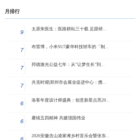
月排行
太原朱医生：医路耕耘三十载 足跟研...
9
布雷博，小米SU7豪华科技轿车的「制...
7
邦德激光公益七年：从“让梦生长”到...
7
共克时艰|郑州市会展业促进中心：携...
7
洛客年度设计师盛典：创意新星点亮20...
6
赓续五四精神 共建强国伟业
6
2026安徽含山凌家滩乡村音乐会暨张东...
6