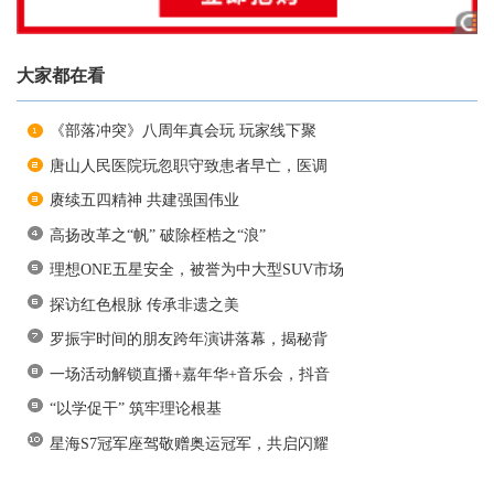
大家都在看
《部落冲突》八周年真会玩 玩家线下聚
唐山人民医院玩忽职守致患者早亡，医调
赓续五四精神 共建强国伟业
高扬改革之“帆” 破除桎梏之“浪”
理想ONE五星安全，被誉为中大型SUV市场
探访红色根脉 传承非遗之美
罗振宇时间的朋友跨年演讲落幕，揭秘背
一场活动解锁直播+嘉年华+音乐会，抖音
“以学促干” 筑牢理论根基
星海S7冠军座驾敬赠奥运冠军，共启闪耀