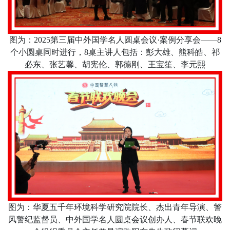
图为：
2025
第三届中外国学名人圆桌会议·案例分享会——
8
个小圆桌同时进行，
8
桌主讲人包括：彭大雄、熊科皓、祁
必东、张艺馨、胡宪伦、郭德刚、王宝笙、李元熙
图为：华夏五千年环境科学研究院院长、杰出青年导演、警
风警纪监督员、中外国学名人圆桌会议创办人、春节联欢晚