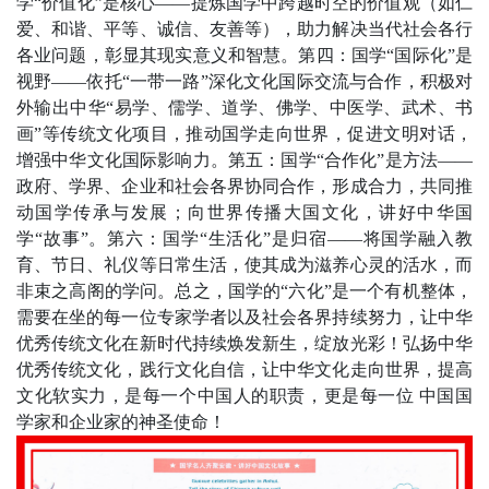
学“价值化”是核心——提炼国学中跨越时空的价值观（如仁
爱、和谐、平等、诚信、友善等），助力解决当代社会各行
各业问题，彰显其现实意义和智慧。第四：国学“国际化”是
视野——依托“一带一路”深化文化国际交流与合作，积极对
外输出中华“易学、儒学、道学、佛学、中医学、武术、书
画”等传统文化项目，推动国学走向世界，促进文明对话，
增强中华文化国际影响力。第五：国学“合作化”是方法——
政府、学界、企业和社会各界协同合作，形成合力，共同推
动国学传承与发展；向世界传播大国文化，讲好中华国
学“故事”。第六：国学“生活化”是归宿——将国学融入教
育、节日、礼仪等日常生活，使其成为滋养心灵的活水，而
非束之高阁的学问。总之，国学的“六化”是一个有机整体，
需要在坐的每一位专家学者以及社会各界持续努力，让中华
优秀传统文化在新时代持续焕发新生，绽放光彩！弘扬中华
优秀传统文化，践行文化自信，让中华文化走向世界，提高
文化软实力，是每一个中国人的职责，更是每一位 中国国
学家和企业家的神圣使命！