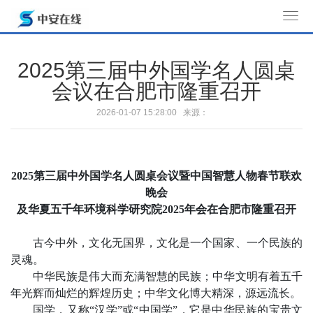
T
o
g
2025第三届中外国学名人圆桌
g
会议在合肥市隆重召开
l
e
2026-01-07 15:28:00 来源：
n
a
v
2025
第三届中外国学名人圆桌会议暨中国智慧人物春节联欢
i
晚会
g
及华夏五千年环境科学研究院
2025
年会在合肥市隆重召开
a
t
古今中外，文化无国界，文化是一个国家、一个民族的
i
灵魂。
o
中华民族是伟大而充满智慧的民族；中华文明有着五千
n
年光辉而灿烂的辉煌历史；中华文化博大精深，源远流长。
国学，又称
“汉学”或“中国学”，它是中华民族的宝贵文