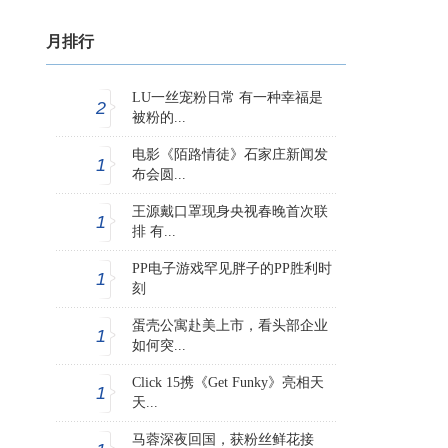
月排行
LU一丝宠粉日常 有一种幸福是
2
被粉的...
电影《陌路情徒》石家庄新闻发
1
布会圆...
王源戴口罩现身央视春晚首次联
1
排 有...
PP电子游戏罕见胖子的PP胜利时
1
刻
蛋壳公寓赴美上市，看头部企业
1
如何突...
Click 15携《Get Funky》亮相天
1
天...
马蓉深夜回国，获粉丝鲜花接