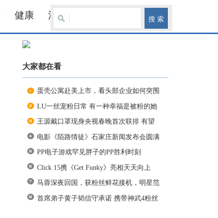
育
健康
汽车
大家都在看
蛋壳公寓赴美上市，看头部企业如何突围
LU一丝宠粉日常 有一种幸福是被粉的她
王源戴口罩现身央视春晚首次联排 有望
电影《陌路情徒》石家庄新闻发布会圆满
PP电子游戏罕见胖子的PP胜利时刻
Click 15携《Get Funky》亮相天天向上
马蓉深夜回国，获粉丝鲜花接机，明星范
首席弟子黄子韬信守承诺 携带神武4粉丝