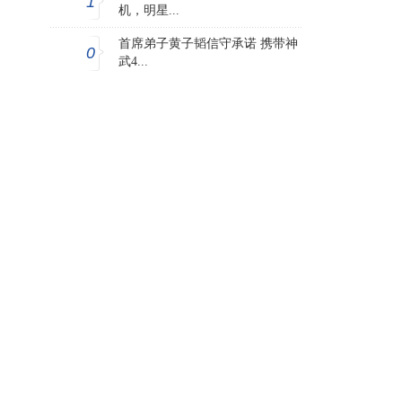
1
机，明星...
首席弟子黄子韬信守承诺 携带神
0
武4...