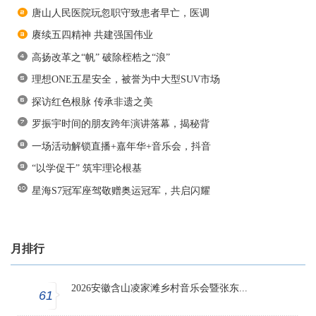
唐山人民医院玩忽职守致患者早亡，医调
赓续五四精神 共建强国伟业
高扬改革之“帆” 破除桎梏之“浪”
理想ONE五星安全，被誉为中大型SUV市场
探访红色根脉 传承非遗之美
罗振宇时间的朋友跨年演讲落幕，揭秘背
一场活动解锁直播+嘉年华+音乐会，抖音
“以学促干” 筑牢理论根基
星海S7冠军座驾敬赠奥运冠军，共启闪耀
月排行
2026安徽含山凌家滩乡村音乐会暨张东...
61