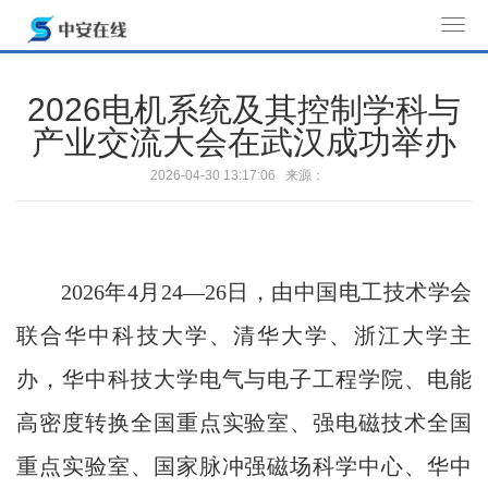
T
o
g
2026电机系统及其控制学科与
g
产业交流大会在武汉成功举办
l
e
2026-04-30 13:17:06 来源：
n
a
v
i
2026年4月24—26日，由中国电工技术学会
g
a
联合华中科技大学、清华大学、浙江大学主
t
办，华中科技大学电气与电子工程学院、电能
i
o
高密度转换全国重点实验室、强电磁技术全国
n
重点实验室、国家脉冲强磁场科学中心、华中